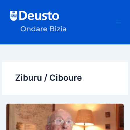
Ir
al
contenido
Ziburu / Ciboure