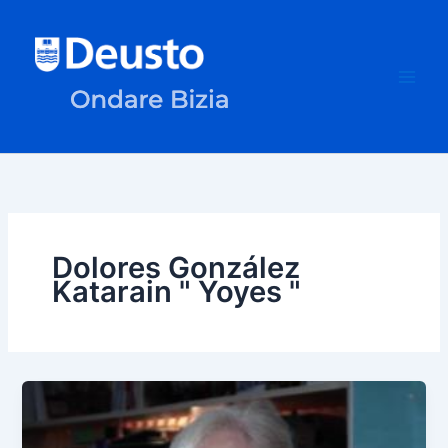
Ir
al
contenido
Dolores González
Katarain " Yoyes "