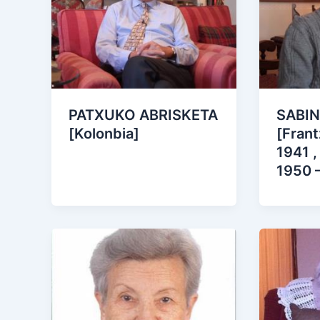
PATXUKO ABRISKETA
SABI
[Kolonbia]
[Frant
1941 ,
1950 