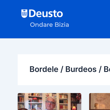
Ir
al
contenido
Bordele / Burdeos / 