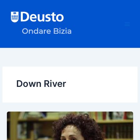
Ir
al
contenido
Down River