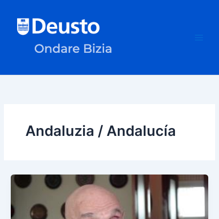
Ir
al
contenido
Andaluzia / Andalucía