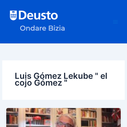
Ir
al
contenido
Luis Gómez Lekube " el
cojo Gómez "