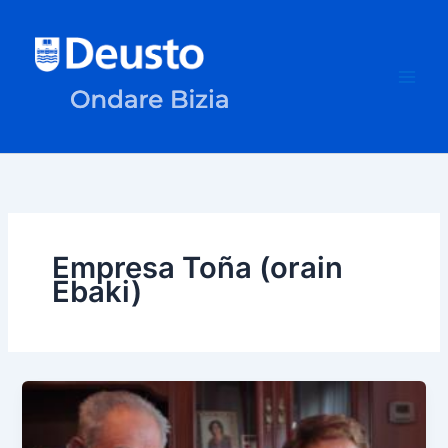
Ir
al
contenido
Empresa Toña (orain
Ebaki)