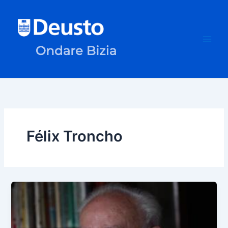
Ir
al
contenido
Félix Troncho