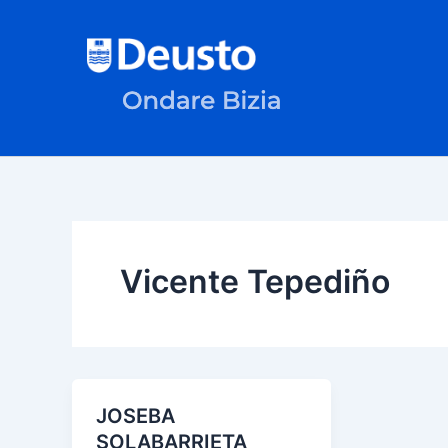
Ir
al
contenido
Vicente Tepediño
JOSEBA
SOLABARRIETA