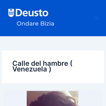
Ir
al
contenido
Calle del hambre (
Venezuela )