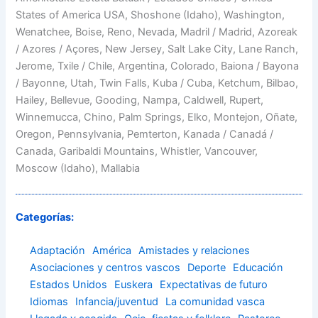
States of America USA, Shoshone (Idaho), Washington,
Wenatchee, Boise, Reno, Nevada, Madril / Madrid, Azoreak
/ Azores / Açores, New Jersey, Salt Lake City, Lane Ranch,
Jerome, Txile / Chile, Argentina, Colorado, Baiona / Bayona
/ Bayonne, Utah, Twin Falls, Kuba / Cuba, Ketchum, Bilbao,
Hailey, Bellevue, Gooding, Nampa, Caldwell, Rupert,
Winnemucca, Chino, Palm Springs, Elko, Montejon, Oñate,
Oregon, Pennsylvania, Pemterton, Kanada / Canadá /
Canada, Garibaldi Mountains, Whistler, Vancouver,
Moscow (Idaho), Mallabia
Categorías:
Adaptación
América
Amistades y relaciones
Asociaciones y centros vascos
Deporte
Educación
Estados Unidos
Euskera
Expectativas de futuro
Idiomas
Infancia/juventud
La comunidad vasca