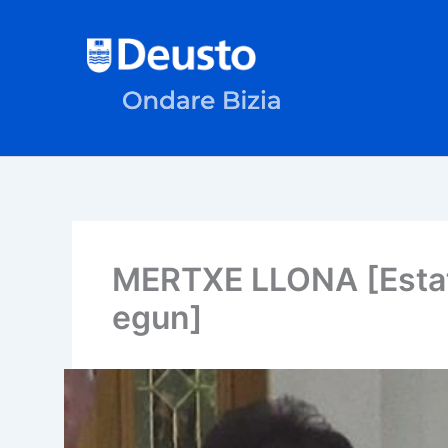
Ir
al
contenido
MERTXE LLONA [Estat
egun]