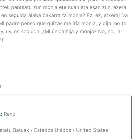
ittek pentsatu zun monja ete nuan eta esan zun, ezera
i, en seguida alaba bakarra ta monja? Ez, ez, etxera! Da
(Mi padre pensó que quizás me iría monja, y dijo: no te
y, uy, en seguida: ¿Mi única hija y monja? No, no, ¡a
).
o
:
Reno
tatu Batuak / Estados Unidos / United States