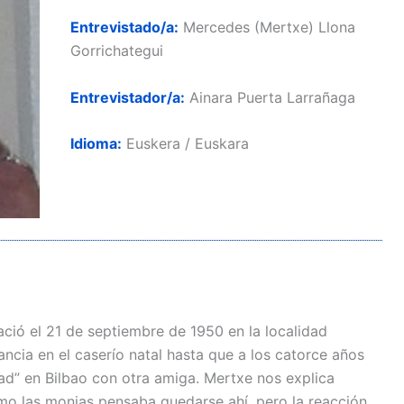
Entrevistado/a:
Mercedes (Mertxe) Llona
Gorrichategui
Entrevistador/a:
Ainara Puerta Larrañaga
Idioma:
Euskera / Euskara
ió el 21 de septiembre de 1950 en la localidad
ancia en el caserío natal hasta que a los catorce años
dad” en Bilbao con otra amiga. Mertxe nos explica
o las monjas pensaba quedarse ahí, pero la reacción