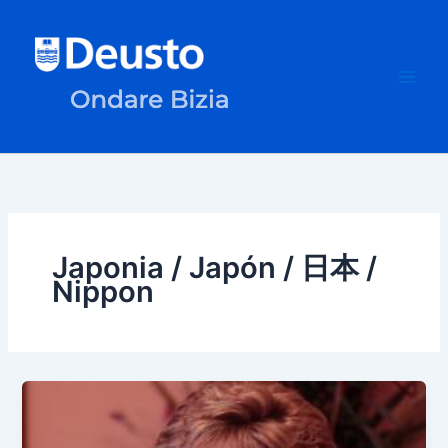
Ir
al
contenido
Japonia / Japón / 日本 /
Nippon