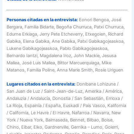
Personas citadas en la entrevista:
Eonori Bengoa, José
Bergara, Familia Bidarte, Begoña Churruca, Patxi Churruca,
Edurne Erkiaga, Jerry Pete Etcheverry, Etxegoien, Richard
Gabika, Elena Gabika, Ane Gabika, Patxi Gabikagojeaskoa,
Lukene Gabikagojeaskoa, Pablo Gabikagojeaskoa,
Bernardo Iantzi, Magdalena Iroz, John Mackie, Jesusa
Mallea, José Luis Mallea, Bittor Marcuerquiaga, Mike
Matanos, Familia Poline, Anna Marie Smith, Rosie Uriguen
Lugares citados en la entrevista:
Donibane Lohizune /
San Juan de Luz / Saint-Jean-de-Luz, Amerika / América,
Andaluzia / Andalucía, Donostia / San Sebastián, Errioxa /
La Rioja, Espainia / España, Euskadi / País Vasco, Kalifornia
/ California, Le Havre / El Havre, Nafarroa / Navarra, New
York / Nueva York, Balmaseda, Bennet, Bilbao, Boise,
Chino, Eibar, Elko, Gardnerville, Gernika – Lumo, Goierri,