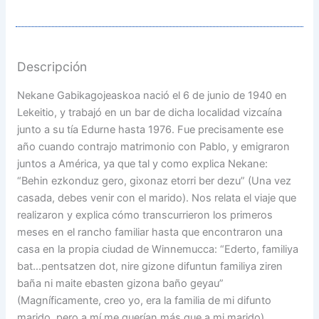
Descripción
Nekane Gabikagojeaskoa nació el 6 de junio de 1940 en
Lekeitio, y trabajó en un bar de dicha localidad vizcaína
junto a su tía Edurne hasta 1976. Fue precisamente ese
año cuando contrajo matrimonio con Pablo, y emigraron
juntos a América, ya que tal y como explica Nekane:
“Behin ezkonduz gero, gixonaz etorri ber dezu” (Una vez
casada, debes venir con el marido). Nos relata el viaje que
realizaron y explica cómo transcurrieron los primeros
meses en el rancho familiar hasta que encontraron una
casa en la propia ciudad de Winnemucca: “Ederto, familiya
bat…pentsatzen dot, nire gizone difuntun familiya ziren
baña ni maite ebasten gizona baño geyau”
(Magníficamente, creo yo, era la familia de mi difunto
marido, pero a mí me querían más que a mi marido).