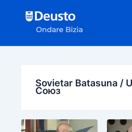
Ir
al
contenido
Sovietar Batasuna / 
Союз