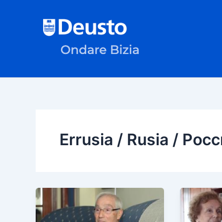
Ir
al
contenido
Errusia / Rusia / Рос